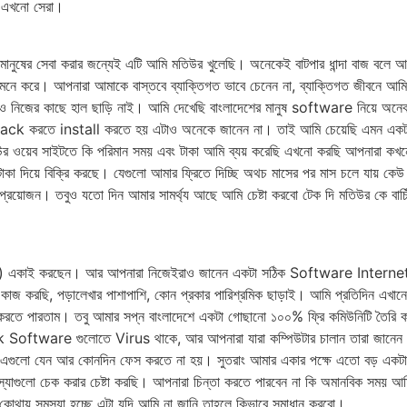
 এখনো সেরা।
ুষের সেবা করার জন্যেই এটি আমি মতিউর খুলেছি। অনেকেই বাটপার ধান্দা বাজ বলে 
 মনে করে। আপনারা আমাকে বাস্তবে ব্যাক্তিগত ভাবে চেনেন না, ব্যাক্তিগত জীবনে আ
 নিজের কাছে হাল ছাড়ি নাই। আমি দেখেছি বাংলাদেশের মানুষ software নিয়ে অনে
ack করতে install করতে হয় এটাও অনেকে জানেন না। তাই আমি চেয়েছি এমন একট
য়েব সাইটতে কি পরিমান সময় এবং টাকা আমি ব্যয় করেছি এখনো করছি আপনারা কখন
া দিয়ে বিক্রি করছে। যেগুলো আমার ফ্রিতে দিচ্ছি অথচ মাসের পর মাস চলে যায় কে
োজন। তবুও যতো দিন আমার সামর্থ্য আছে আমি চেষ্টা করবো টেক দি মতিউর কে বাচি
(আমি) একাই করছেন। আর আপনারা নিজেইরাও জানেন একটা সঠিক Software Internet
কাজ করছি, পড়ালেখার পাশাপাশি, কোন প্রকার পারিশ্রমিক ছাড়াই। আমি প্রতিদিন এখান
র্ন করতে পারতাম। তবু আমার সপ্ন বাংলাদেশে একটা গোছানো ১০০% ফ্রি কমিউনিটি তৈরি
ack Software গুলোতে Virus থাকে, আর আপনারা যারা কম্পিউটার চালান তারা জ
এগুলো যেন আর কোনদিন ফেস করতে না হয়। সুতরাং আমার একার পক্ষে এতো বড় একটা প্
্যাগুলো চেক করার চেষ্টা করছি। আপনারা চিন্তা করতে পারবেন না কি অমানবিক সময় আ
 কোথায় সমস্যা হচ্ছে এটা যদি আমি না জানি তাহলে কিভাবে সমাধান করবো।