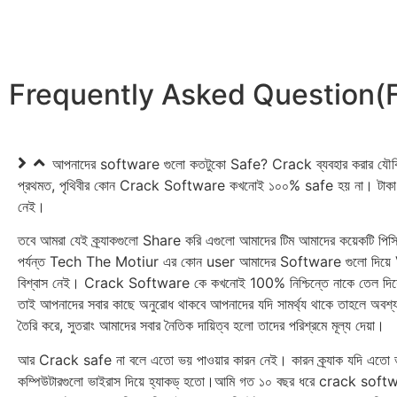
Frequently Asked Question(
আপনাদের software গুলো কতটুকো Safe? Crack ব্যব‍হার করার যৌ
প্রথমত, পৃথিবীর কোন Crack Software কখনোই ১০০% safe হয় না। টাকা থাকলে
নেই।
তবে আমরা যেই ক্র্যাক‍গুলো Share করি এগুলো আমাদের টিম আমাদের কয়েকটি পি
পর্যন্ত Tech The Motiur এর কোন user আমাদের Software গুলো দিয়ে 
বিশ্বাস নেই। Crack Software কে কখনোই 100% নিশ্চিন্তে নাকে তেল দি
তাই আপনাদের সবার কাছে অনুরোধ থাকবে আপনাদের যদি সামর্থ্য থাকে তাহলে
তৈরি করে, সুতরাং আমাদের সবার নৈতিক দায়িত্ব হলো তাদের পরিশ্রমে মূল্য দেয়া।
আর Crack safe না বলে এতো ভয় পাওয়ার কারন নেই। কারন ক্র্যাক যদি এতো ভয়াব‍
কম্পিউটারগুলো ভাইরাস দিয়ে হ্যাকড্ হতো।আমি গত ১০ বছর ধরে crack softw