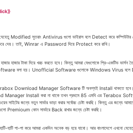
lick⟫
ো যেহেতু Modified সুতরাং Antivirus গুলো ভাইরাস বলে Detect করে কম্পিউটা
 করে দেয়। তাই, Winrar এ Password দিয়ে Protect করে রাখি।
ার হাজার টাকা দিয়ে খরচ করতে হবে। কিন্তু আমরা যেগুলোকে প্রি-একটিভ ভার্স
l Software বলা হয়। Unofficial Software গুলোকে Windows Virus বলে
 Terabox Download Manager Software টি অবশ্যই Install থাকতে হবে।
d Manager Install করা না থাকে তখন প্রথমে 85 এমবি এর Terabox Sof
েব সাইটের জন্যে নতুন সার্ভার ভাড়া করার সর্বোচ্চ চেষ্টা করছি। কিন্তু এর জন্যে আ
ুলো Premioum কোন সার্ভারে Back রাখার জন্যে চেষ্টা করছি।
লাহ হাটি-হাটি পা-পা করে আমরা একদিন অনেক বড় হয়ে যাবো। আর বাংলাদেশে এখনো