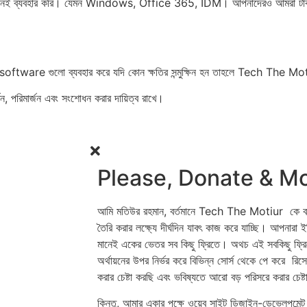
দিয়ে কিনেই ব্যব‍হার করি। যেমন Windows, Office 365, IDM। আপনাদেরও আমরা টাক
ের software গুলো ব্যব‍হার করে যদি কোন ক্ষতির সন্মুক্ষিন হন তাহলে Tech The
পরিমার্জন এবং সংশোধন করার দায়িত্ব রাখে।
Please, Donate & Mo
আমি মতিউর রহমান, বর্তমানে Tech The Motiur কে বাংলাদে
তৈরি করার লক্ষ্যে দীর্ঘদিন যাবৎ‌ কাজ করে যাচ্ছি। আপ
মানেই একের ভেতর সব কিছু ফ্রিতে। অথচ এই সবকিছু ফ্রিতে
অর্থায়নের উপর নির্ভর করে বিভিন্ন সোর্স থেকে পে করে রিসো
করার চেষ্টা করছি এবং ভবিষ্যতে আরো বড় পরিসরে করার চেষ্
কিন্তু, আমার একার পক্ষে ওয়েব সাইট ডিজাইন-ডেভেলপমেন্ট কস