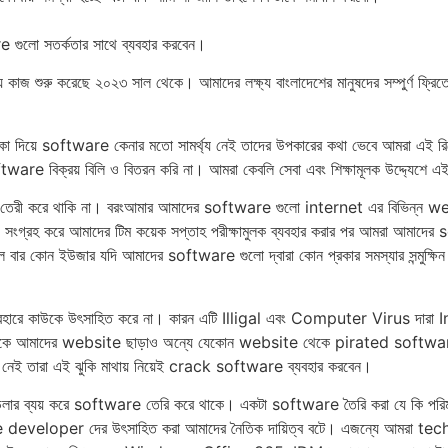
লো সতর্কতার সাথে ব্যব‍হার করবেন।
যে কাজ শুরু করেছে ২০২৩ সাল থেকে। আমাদের লক্ষ্য বাংলাদেশের মানুষদের সম্পুর্ণ 
াকা দিয়ে software কেনার মতো সামর্থ্য নেই তাদের উপকারের কথা ভেবে আমরা এই রি
tware বিক্রয় বিলি ও বিতরন করি না। আমরা কেবলি সেবা এবং শিক্ষামূলক উদ্দ্যেশে এ
েরী করে থাকি না। বরংআমার আমাদের software গুলো internet এর বিভিন্ন we
গ্রহ করে আমাদের টিম কয়েক সপ্তাহ পরীক্ষামুলক ব্যব‍হার করার পর আমরা আমা
ার কোন ইউজার যদি আমাদের software গুলো দ্বারা কোন প্রকার সমস্যার সন্মুক্ষি
কাউকে উৎ‌সাহিত করে না। কারন এটি Illigal এবং Computer Virus দারা In
ো কাউকে আমাদের website ছাড়াও অন্যে যেকোন website থেকে pirated software 
্থ্য নেই তারা এই ঝুকি মাথায় নিয়েই crack software ব্যব‍হার করবেন।
লার ব্যয় করে software তেরি করে থাকে। একটা software তৈরি করা যে কি পরিমান ক
re developer দের উৎ‌সাহিত করা আমাদের নৈতিক দায়িত্ব বটে। এজন্যে আমরা t