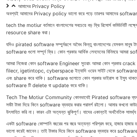
আমাদের Privacy Policy
অবশ্যই আমাদের Privacy policy ভালো করে পড়ে তারপর আমাদের software গু
tech the motiur বর্তমানে বাংলাদেশের সবচেয়ে বড় ফ্রি রিসোর্স কমিউনিটি লক্ষ্
resource share করা।
যদিও pirated software সম্পুর্নরূপে অবৈধ কিন্তু বাংলাদেশের যেসকল মানুষ ট
software গুলো সম্পূর্ন ফ্রি। কোন প্রকার আর্থিক লেনদেনের বিনিময়ে আমরা sof
আমরা নিজেরা কোন software ‍Engineer সুতরাং আমরা কোন প্রকার crack ত
filecr, igetintopc, cyberspace ইত্যাদি ওয়েব সাইট থেকে software সং
এবং share করে থাকি। software গুলোতে কোন প্রকার ভাইরাস বা ইস্যু থাকলে ব
software টি delete বা update করে থাকি।
Tech The Motiur Community কোনভাবেই Pirated software ব্যব‍হারে 
সর্বটা টাকা দিয়ে কিনে software ব্যব‍হার করার পরামর্শ রইলো। আমার কখন
উৎ‌সাহিত করি না। কারন এটা অত্যন্ত ঝুকিপূর্ণ। যাদের একান্তই অর্থনৈতিক সামর
একটা software কোম্পানি বছরের পর বছর অত্যন্ত পরিশ্রম করে, হাজার হাজার ড
ভালো করেই জানেন। তাই টাকার দিয়ে কিনে software ব্যব‍হার করে softwa