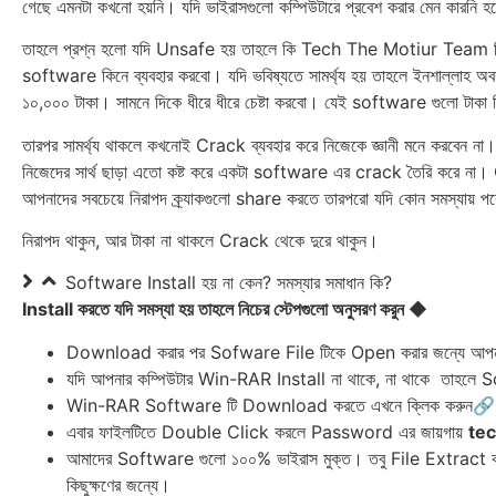
গেছে এমনটা কখনো হয়নি। যদি ভাইরাসগুলো কম্পিউটারে প্রবেশ করার মেন কারন
তাহলে প্রশ্ন হলো যদি Unsafe হয় তাহলে কি Tech The Motiur Team নিজেরা 
software কিনে ব্যব‍হার করবো। যদি ভবিষ্যতে সামর্থ্য হয় তাহলে ইনশাল্লাহ অ
১০,০০০ টাকা। সামনে দিকে ধীরে ধীরে চেষ্টা করবো। যেই software গুলো টাকা দিয়ে
তারপর সামর্থ্য থাকলে কখনোই Crack ব্যব‍হার করে নিজেকে জ্ঞানী মনে করবেন
নিজেদের সার্থ ছাড়া এতো কষ্ট করে একটা software এর crack তৈরি করে না। Cra
আপনাদের সবচেয়ে নিরাপদ ক্র্যাকগুলো share করতে তারপরো যদি কোন সমস্যায় পরে
নিরাপদ থাকুন, আর টাকা না থাকলে Crack থেকে দুরে থাকুন।
Software Install হয় না কেন? সমস্যার সমাধান কি?
Install করতে যদি সমস্যা হয় তাহলে নিচের স্টেপগুলো অনুসরণ কর‍ুন
◆
Download করার পর Sofware File টিকে Open করার জন্যে আপনা
যদি আপনার কম্পিউটার Win-RAR Install না থাকে, না থাকে তাহলে
Win-RAR Software টি Download করতে এখনে ক্লিক করুন
এবার ফাইলটিতে Double Click করলে Password এর জায়গায়
te
আমাদের Software গুলো ১০০% ভাইরাস মুক্ত। তবু File Extract 
কিছুক্ষণের জন্যে।