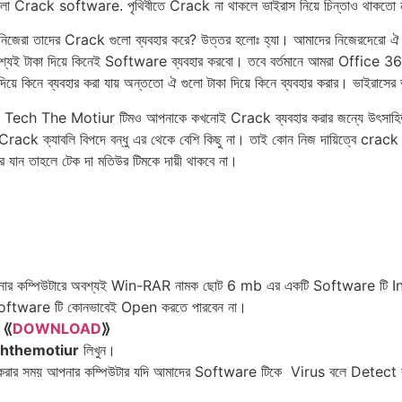
ি হলো Crack software. পৃথিবীতে Crack না থাকলে ভাইরাস নিয়ে চিন্তাও থাকতো
তাদের Crack গুলো ব্যব‍হার করে? উত্তর হলোঃ হ্যা। আমাদের নিজেরদেরো ঐ আর্থি
বশ্যই টাকা দিয়ে কিনেই Software ব্যব‍হার করবো। তবে বর্তমানে আমরা Office 365 
 কিনে ব্যব‍হার করা যায় অন্ত‍‍তো ঐ গুলো টাকা দিয়ে কিনে ব্যব‍হার করার। ভাইরাসের
 না। Tech The Motiur টিমও আপনাকে কখনোই Crack ব্যব‍হার করার জন্যে উৎ‌সাহি
ck ক্যাবলি বিপদে বন্ধু এর থেকে বেশি কিছু না। তাই কোন নিজ দায়িত্বে crack ব্যব
 যান তাহলে টেক দা মতিউর টিমকে দায়ী থাকবে না।
র কম্পিউটারে অবশ্যই Win-RAR নামক ছোট 6 mb এর একটি Software টি In
 Software টি কোনভাবেই Open করতে পারবেন না।

⟪
DOWNLOAD
⟫
chthemotiur
লিখুন।
করার সময় আপনার কম্পিউটার যদি আমাদের Software টিকে Virus বলে Detect