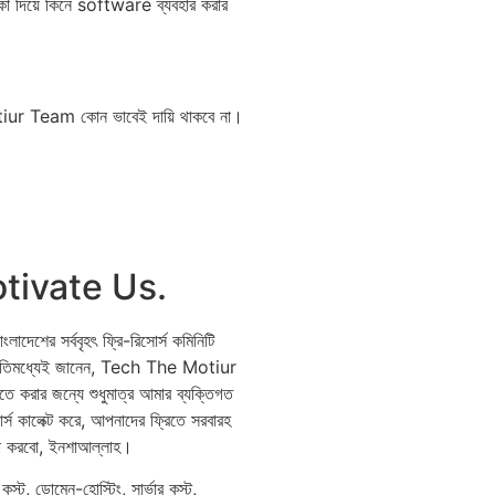
া দিয়ে কিনে software ব্যব‍হার করার
 Motiur Team কোন ভাবেই দায়ি থাকবে না।
tivate Us.
শের সর্ববৃহৎ ফ্রি-রিসোর্স কমিনিটি
নারা ইতিমধ্যেই জানেন, Tech The Motiur
 করার জন্যে শুধুমাত্র আমার ব্যক্তিগত
র্স কালেক্ট করে, আপনাদের ফ্রিতে সরবারহ
টা করবো, ইনশা‍আল্লাহ।
্ট, ডোমেন-হোস্টিং, সার্ভার কস্ট,