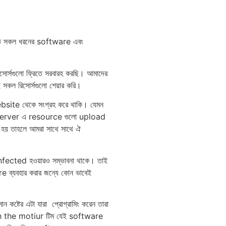
ফ্রিতে সকল ধরনের software এবং
সোর্সগুলো ফ্রিতে সরবারহ করছি। আমাদের
ই সকল রিসোর্সগুলো শেয়ার করি।
bsite থেকে সংগ্রহ করে থাকি। যেমন
দের server এ resource গুলো upload
ন হয় তাহলে আমরা সাথে সাথে ঐ
fected হওয়ারও সম্ভাবনা থাকে। তাই
ব্যব‍হার করার জন্যে কোন ভাবেই
ষ্টের এটা যারা প্রোগ্রামিং করেন তারা
ech the motiur ট‍িম যেই software