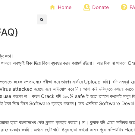
home
Home
Donate
F
FAQ)
ক্তিকতা।
 অবশ্যই টাকা দিয়ে কিনে ব্যব‍হার করার পরামর্শ রইলো। আর টাকা না থাকলে Cra
সিগুলোতে কয়েক সপ্তাহ ধরে পরীক্ষা করে তারপর সার্ভারে Upload করি। যদি সমস্
Virus attacked হয়েছে বলে অভিযোগ করে নি। আশা করি ভবিষ্যতে কখনো করতে
য়ে use করবেন না। কারন Crack যদি ১০০% safe ই হতো তাহলে কখনোই মানুষ টা
 অবশ্যই টাকা দিয়ে কিনে Software ব্যব‍হার করবেন। আর এমনিতে Software Dev
হ হতো বাংলাদেশের কেউ ক্র্যাক ব্যব‍হার করতো। না। ক্র্যাক যদি এতো ক্ষতিকর হত
are ব্যব‍হার করছি। এখনো ছোট খাটো ইস্যু ছাড়া কখনো আমার পুরো কম্পিউটার H