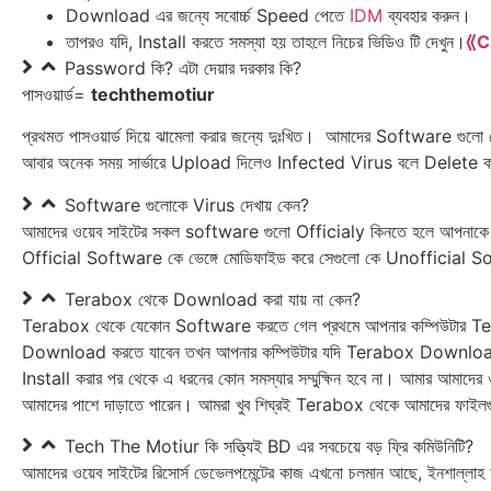
Download এর জন্যে সবোর্চ্চ Speed পেতে
IDM
ব্যব‍হার করুন।
তাপরও যদি, Install করতে সমস্যা হয় তাহলে নিচের ভিডিও টি দেখুন।
⟪C
Password কি? এটা দেয়ার দরকার কি?
পাসওয়ার্ড=
techthemotiur
প্রথমত পাসওয়ার্ড দিয়ে ঝামেলা করার জন্যে দুঃখিত। আমাদের Software গুল
আবার অনেক সময় সার্ভারে Upload দিলেও Infected Virus বলে Delete
Software গুলোকে Virus দেখায় কেন?
আমাদের ওয়েব সাইটের সকল software গুলো Officialy কিনতে হলে আপনাকে হাজ
Official Software কে ভেঙ্গে মোডিফাইড করে সেগুলো কে Unofficia
Terabox থেকে Download করা যায় না কেন?
Terabox থেকে যেকোন Software করতে গেল প্রথমে আপনার কম্পিউটার
Download করতে যাবেন তখন আপনার কম্পিউটার যদি Terabox Downloa
Install করার পর থেকে এ ধরনের কোন সমস্যার সম্মুক্ষিন হবে না। আমার আমাদের ওয়
আমাদের পাশে দাড়াতে পারেন। আমরা খুব শিঘ্রই Terabox থেকে আমাদের ফাইলগ
Tech The Motiur কি সত্ত্যি‍ই BD এর সবচেয়ে বড় ফ্রি কমিউনিটি?
আমাদের ওয়েব সাইটের রিসোর্স ডেভেলপমেন্টের কাজ এখনো চলমান আছে, ইনশাল্