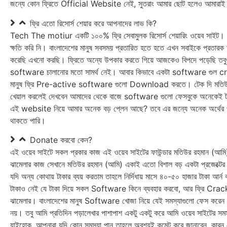
জন্যে কোন ফ্রিতে Official Website নেই, সুতরাং আমার ছোট হলেও আমারাই
ফ্রি এতো রিসোর্স শেয়ার করে আপনাদের লাভ কি?
Tech The motiur একটি ১০০% ফ্রি সেবামুলক রিসোর্স শেয়ারিং ওয়েব সাইট। মান
ক্ষতি করি নি। বাংলাদেশের মানুষ সবসময় প্রতারিত হতে হতে এখন সবাইকে প্রতারক
করেছি এখনো করছি। ফ্রিতে অন্যে উপকার করতে গিয়ে আজকেও বিপদে পড়েছি তবুও
software চালানোর মতো সামর্থ নেই। আবার কিভাবে একটা software গুল cr
মানুষ ফ্রি Pre-active software গুলো Download করতে। টেক দি মতিউর ও
খেয়াল করলেই দেখবেন আমাদের থেকে বাজে software গুলো ফেসবুকে অনেকেই টাক
এই website নিয়ে আমার অনেক বড় প্লেন আছে? তবে এর জন্যে অনেক অর্থের প্রয়
থাকতে পারি।
Donate করবো কেন?
এই ওয়েব সাইটে সকল প্রকার কাজ এই ওয়েব সাইটের ফাউন্ডার মতিউর রহ‍মান 
ঝামেলার কাজ সেখানে মতিউর রহমান (আমি) একাই এতো বিশাল বড় একটা প্রজেক্টের 
যদি অন্য কোথায় টাকার ব্যয় করতাম তাহলে নির্দিধায় মাসে ৪০-৫০ হাজার টাকা আ
টাকাও নেই যে টাকা দিয়ে সকল Software কিনে ব্যব‍হার করবো, আর ফ্রি Cr
ঝামেলার। বাংলাদেশের মানুষ Software খোজা নিয়ে যেই সমস্যাগুলো ফেস করেন 
নয়। তবু আমি প্রতিদিন পড়ালেখার পাশাপাশ একটু একটু করে আমি ওয়েব সাইটের সমস
যাইহোক, আপনারা যদি কোন সমস্যা পান তাহলে অব‍শ্যই কমেন্ট করে জানাবেন, কারন