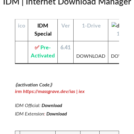
IDM | Internet Download Manager
ico
IDM
Ver
1-Drive
Special
1-driv
✅
Pre-
6.41
Activated
DOWNLOAD
DOWNLO
⟪
activation Code
⟫
irm https://massgrave.dev/ias | iex
IDM Official:
Download
IDM Extension
:
Download