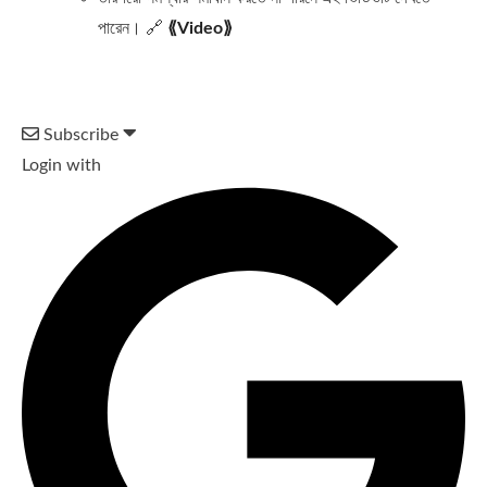
পারেন। 🔗
⟪Video
⟫
Subscribe
Login with