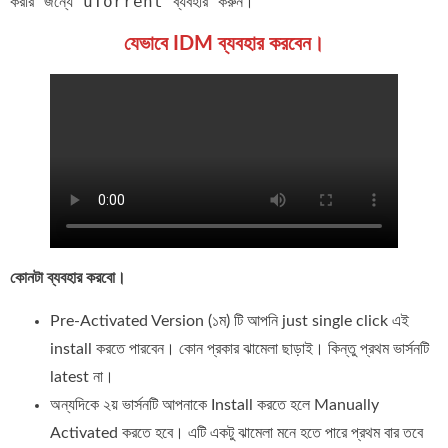
করার জন্যে uTorrent ব্যব‍হার করুন।
যেভাবে IDM ব্যব‍হার করবেন।
কোনটা ব্যব‍হার করবো।
Pre-Activated Version (১ম) টি আপনি just single click এই
install করতে পারবেন। কোন প্রকার ঝামেলা ছাড়াই। কিন্তু প্রথম ভার্সনটি
latest না।
অন্যদিকে ২য় ভার্সনটি আপনাকে Install করতে হলে Manually
Activated করতে হবে। এটি একটু ঝামেলা মনে হতে পারে প্রথম বার তবে