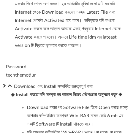
একবার শিখে গেলে বেশ স‍হজ। ২য় ভার্সনটির সুবিধা হলো এটি সরাসরি
Internet থেকে Download করবেন একদম Latest File এবং
Internet থেকেই Activated হয়ে যাবে। ভবিষ্যতে যদি কখনো
Activate করতে বলে তাহলে আবারো একই প্রকৃয়ায় Internet থেকে
Activate করতে পারবেন। এভাবে Life time idm এর lateast
version টি ফ্রিতে ভ্যব‍হার করতে পারবেন।
Password
techthemotiur
Download এবং Install সম্পর্কিত গুরুত্বপূর্ণ কথা
◆
Install করতে যদি সমস্যা হয় তাহলে নিচের স্টেপগুলো অনুসরণ কর‍ুন
◆
Download করার পর Sofware File টিকে Open করার জন্যে
আপনার কম্পিউটারে অবশ্যই Win-RAR নামক ছোট 6 mb এর
একটি Software টি Install থাকতে হবে।
যদি আপনার কম্পিউটার Win-RAR Install না থাকে, না থাকে