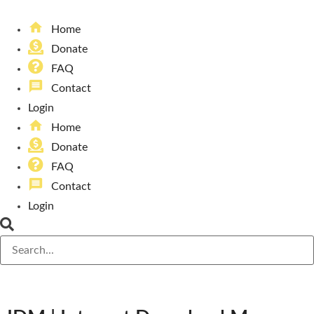
home
Home
Donate
FAQ
message
Contact
Login
home
Home
Donate
FAQ
message
Contact
Login