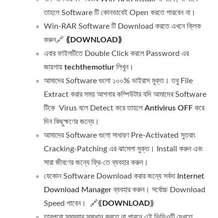
তাহলে Software টি কোনভাবেই Open করতে পারবেন না।
Win-RAR Software টি Download করতে এখনে ক্লিক
করুন🔗
⟪
DOWNLOAD
⟫
এবার ফাইলটিতে Double Click করলে Password এর
জায়গায়
techthemotiur
লিখুন।
আমাদের Software গুলো ১০০% ভাইরাস মুক্ত। তবু File
Extract করার সময় আপনার কম্পিউটার যদি আমাদের Software
টিকে Virus বলে Detect করে তাহলে
Antivirus OFF
করে
দিন কিছুক্ষণের জন্যে।
আমাদের Software গুলো সাধারণ Pre-Activated সুতরাং
Cracking-Patching এর ঝামেলা মুক্ত। Install করুন এবং
সারা জীবণের জন্যে ফ্রি-তে ব্যব‍হার করুন।
যেকোন Software Download করার জন্যে সর্বদা
Internet
Download Manager
ব্যব‍হার করুন। সর্বোচ্চ Download
Speed পাবেন।
🔗⟪
DOWNLOAD
⟫
তারপরো সমস্যার সমাধান করতে না পারনে এই ভিডিওটি দেখতে