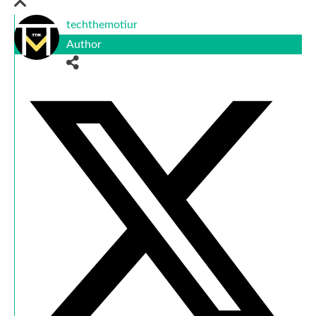
techthemotiur
Author