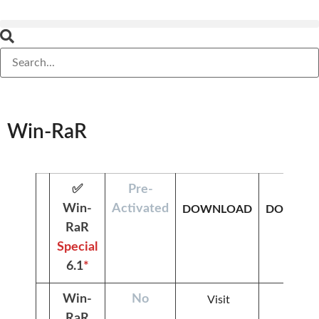
Win-RaR
✅
Pre-
Win-
Activated
DOWNLOAD
DOWNLO
RaR
Special
6.1
*
Win-
No
Visit
Visit
RaR