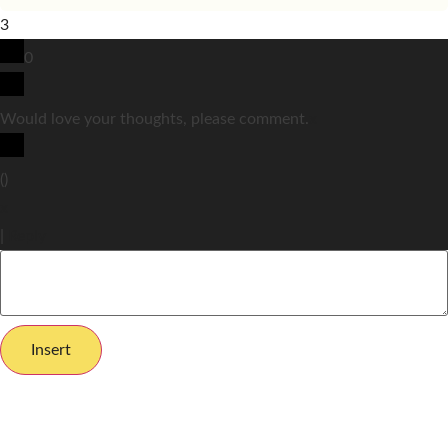
3
0
Would love your thoughts, please comment.
x
(
)
x
|
Reply
Insert