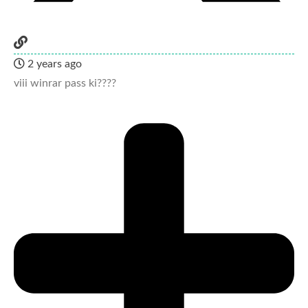
2 years ago
viii winrar pass ki????