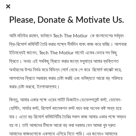
Please, Donate & Motivate Us.
আমি মতিউর রহমান, বর্তমানে Tech The Motiur কে বাংলাদেশের সর্ববৃহৎ
ফ্রি-রিসোর্স কমিনিটি তৈরি করার লক্ষ্যে দীর্ঘদিন যাবৎ‌ কাজ করে যাচ্ছি। আপনারা
ইতিমধ্যেই জানেন, Tech The Motiur মানেই একের ভেতর সব কিছু
ফ্রিতে। অথচ এই সবকিছু ফ্রিতে করার জন্যে শুধুমাত্র আমার ব্যক্তিগত
অর্থায়নের উপর নির্ভর করে বিভিন্ন সোর্স থেকে পে করে রিসোর্স কালেক্ট করে,
আপনাদের ফ্রিতে সরবারহ করার চেষ্টা করছি এবং ভবিষ্যতে আরো বড় পরিসরে
করার চেষ্টা করবো, ইনশা‍আল্লাহ।
কিন্তু, আমার একার পক্ষে ওয়েব সাইট ডিজাইন-ডেভেলপমেন্ট কস্ট, ডোমেন-
হোস্টিং, সার্ভার কস্ট, রিসোর্স কালেকশন কস্ট বহন করা অনেক কষ্ট সাধ্য হয়ে
যায়। এতো বড় রিসোর্স কমিউনিটির তৈরির সকল কাজ আমার একার পক্ষে সম্ভব
হয় না। তাই আমাদের টিমকে আরো বড় করা দরকার যেন আমরা খুব দ্রুত
আমাদের কাজগুলোকে একসাথে এগিয়ে নিতে পারি। এর জন্যেও আমাদের